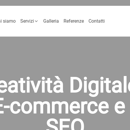
i siamo
Servizi
Galleria
Referenze
Contatti
Creazione Siti Web
Creazione E-commerce
Grafica
SEO
reatività Digita
 E-commerce e
SEO