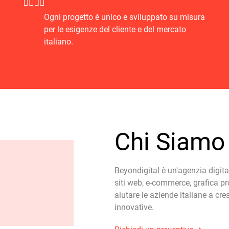
Ogni progetto è unico e sviluppato su misura
per le esigenze del cliente e del mercato
italiano.
Chi Siamo
Beyondigital è un'agenzia digit
siti web, e-commerce, grafica pr
aiutare le aziende italiane a cr
innovative.